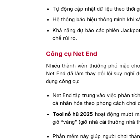
Tự động cập nhật dữ liệu theo thời g
Hệ thống báo hiệu thông minh khi x
Khả năng dự báo các phiên Jackpot 
chế rủi ro.
Công cụ Net End
Nhiều thành viên thường phó mặc cho
Net End đã làm thay đổi lối suy nghĩ đ
dụng công cụ:
Net End tập trung vào việc phân tích
cá nhân hóa theo phong cách chơi c
Tool nổ hũ 2025
hoạt động mượt mà 
giờ “vàng” (giờ nhà cái thường nhả t
Phần mềm này giúp người chơi thắn