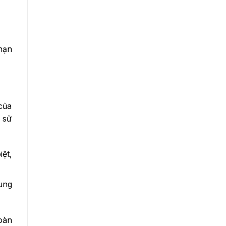
hạn
của
 sử
iệt,
ung
oàn