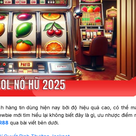
 hàng tin dùng hiện nay bởi độ hiệu quả cao, có thể m
wbie mới tìm hiểu lại không biết đây là gì, ưu nhược điểm
R88
qua bài viết bên dưới.