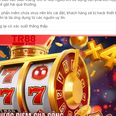
để gặt hái quà thưởng.
 phần mềm chứa virus nên khi cài đặt, khách hàng sẽ bị hack thiết b
yên là tải ứng dụng từ các nguồn uy tín.
 lại có xác suất thắng thấp.