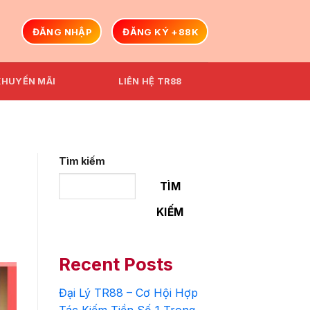
ĐĂNG NHẬP
ĐĂNG KÝ +88K
KHUYẾN MÃI
LIÊN HỆ TR88
Tìm kiếm
TÌM
KIẾM
Recent Posts
Đại Lý TR88 – Cơ Hội Hợp
Tác Kiếm Tiền Số 1 Trong