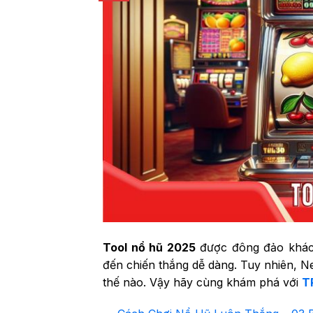
Tool nổ hũ 2025
được đông đảo khách
đến chiến thắng dễ dàng. Tuy nhiên, Ne
thế nào. Vậy hãy cùng khám phá với
T