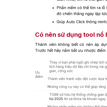
Phần mềm có thể tìm ra lỗ 
đó chiến thắng ngay lập tức
Giúp Auto Click thông min
Có nên sử dụng tool nổ
Thành viên không biết có nên áp dụ
Trước hết hãy nắm bắt ưu nhược điểm
Thay vì bạn phải ngồi ghi chép lịc
tích hàng triệu dữ liệu chỉ trong vài
gian, công sức.
Ưu
điểm
Thành viên tránh việc đặt cược dựa t
Những công cụ này có thể giúp tăng xá
TG88 sở hữu hệ thống chống gian lận
hũ 2025
thì sẽ khóa tài khoản ngay 
Những phần mềm này không thể đảm b