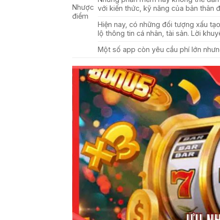
Nhược
với kiến thức, kỹ năng của bản thân 
điểm
Hiện nay, có những đối tượng xấu tạo
lộ thông tin cá nhân, tài sản. Lời khu
Một số app còn yêu cầu phí lớn nhưng