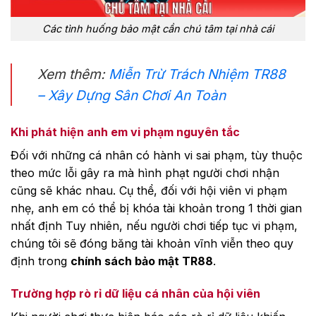
Các tình huống bảo mật cần chú tâm tại nhà cái
Xem thêm:
Miễn Trừ Trách Nhiệm TR88
– Xây Dựng Sân Chơi An Toàn
Khi phát hiện anh em vi phạm nguyên tắc
Đối với những cá nhân có hành vi sai phạm, tùy thuộc
theo mức lỗi gây ra mà hình phạt người chơi nhận
cũng sẽ khác nhau. Cụ thể, đối với hội viên vi phạm
nhẹ, anh em có thể bị khóa tài khoản trong 1 thời gian
nhất định Tuy nhiên, nếu người chơi tiếp tục vi phạm,
chúng tôi sẽ đóng băng tài khoản vĩnh viễn theo quy
định trong
chính sách bảo mật TR88
.
Trường hợp rò rỉ dữ liệu cá nhân của hội viên