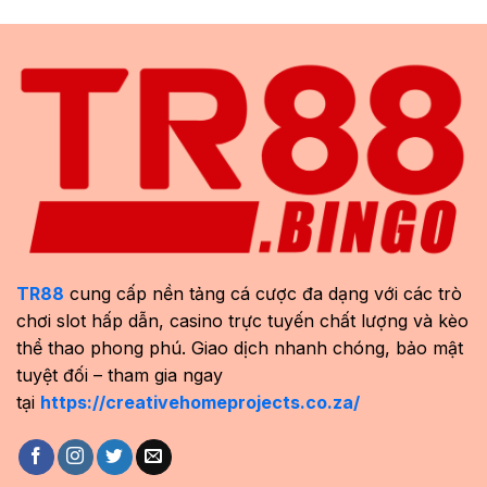
TR88
cung cấp nền tảng cá cược đa dạng với các trò
chơi slot hấp dẫn, casino trực tuyến chất lượng và kèo
thể thao phong phú. Giao dịch nhanh chóng, bảo mật
tuyệt đối – tham gia ngay
tại
https://creativehomeprojects.co.za/