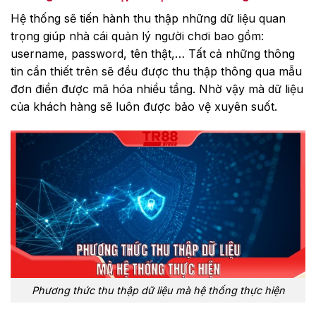
Hệ thống sẽ tiến hành thu thập những dữ liệu quan
trọng giúp nhà cái quản lý người chơi bao gồm:
username, password, tên thật,… Tất cả những thông
tin cần thiết trên sẽ đều được thu thập thông qua mẫu
đơn điền được mã hóa nhiều tầng. Nhờ vậy mà dữ liệu
của khách hàng sẽ luôn được bảo vệ xuyên suốt.
Phương thức thu thập dữ liệu mà hệ thống thực hiện