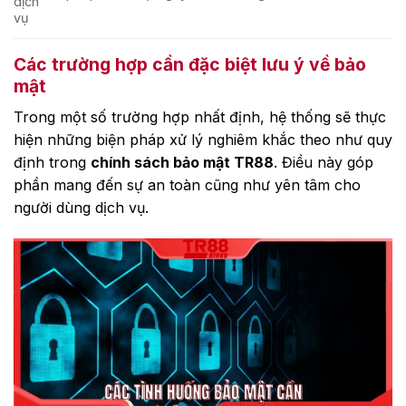
dịch
vụ
Các trường hợp cần đặc biệt lưu ý về bảo
mật
Trong một số trường hợp nhất định, hệ thống sẽ thực
hiện những biện pháp xử lý nghiêm khắc theo như quy
định trong
chính sách bảo mật TR88
. Điều này góp
phần mang đến sự an toàn cũng như yên tâm cho
người dùng dịch vụ.