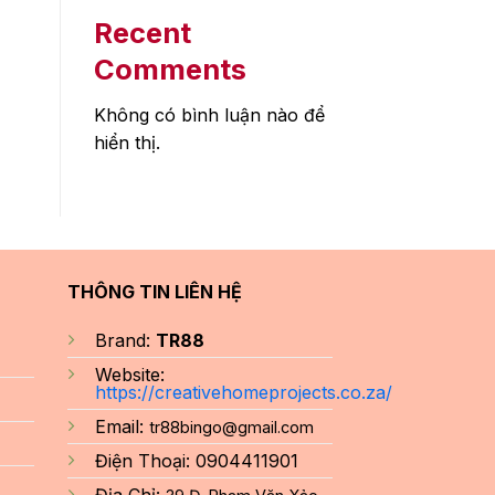
Recent
Comments
Không có bình luận nào để
hiển thị.
THÔNG TIN LIÊN HỆ
Brand:
TR88
Website:
https://creativehomeprojects.co.za/
Email:
tr88bingo@gmail.com
Điện Thoại: 0904411901