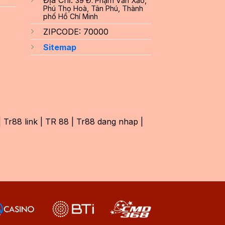
Địa Chỉ:
39 Đ. Phạm Văn Xảo,
Phú Thọ Hoà, Tân Phú, Thành
phố Hồ Chí Minh
ZIPCODE: 70000
Sitemap
Tr88 link | TR 88 | Tr88 dang nhap |