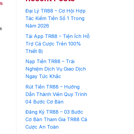
àn
Đại Lý TR88 – Cơ Hội Hợp
Tác Kiếm Tiền Số 1 Trong
Năm 2026
ời
Tải App TR88 – Tiện Ích Hỗ
Trợ Cá Cược Trên 100%
Thiết Bị
Nạp Tiền TR88 – Trải
Nghiệm Dịch Vụ Giao Dịch
Ngay Tức Khắc
Rút Tiền TR88 – Hướng
Dẫn Thành Viên Quy Trình
04 Bước Cơ Bản
Đăng Ký TR88 – 03 Bước
Cơ Bản Tham Gia TR88 Cá
Cược An Toàn