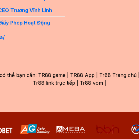
CEO Trương Vĩnh Linh
Giấy Phép Hoạt Động
a/
 có thể bạn cần:
TR88 game | TR88 App | Tr88 Trang chủ | 
Tr88 link trực tiếp | Tr88 vom |