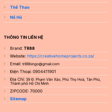
Thể Thao
Nổ Hũ
THÔNG TIN LIÊN HỆ
Brand:
TR88
Website:
https://creativehomeprojects.co.za/
Email:
tr88bingo@gmail.com
Điện Thoại: 0904411901
Địa Chỉ:
39 Đ. Phạm Văn Xảo, Phú Thọ Hoà, Tân Phú,
Thành phố Hồ Chí Minh
ZIPCODE: 70000
Sitemap