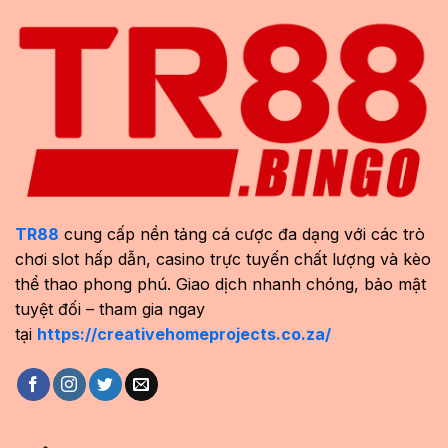
TR88
cung cấp nền tảng cá cược đa dạng với các trò
chơi slot hấp dẫn, casino trực tuyến chất lượng và kèo
thể thao phong phú. Giao dịch nhanh chóng, bảo mật
tuyệt đối – tham gia ngay
tại
https://creativehomeprojects.co.za/