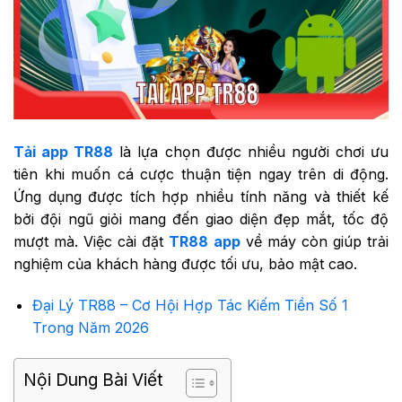
Tải app TR88
là lựa chọn được nhiều người chơi ưu
tiên khi muốn cá cược thuận tiện ngay trên di động.
Ứng dụng được tích hợp nhiều tính năng và thiết kế
bởi đội ngũ giỏi mang đến giao diện đẹp mắt, tốc độ
mượt mà. Việc cài đặt
TR88 app
về máy còn giúp trải
nghiệm của khách hàng được tối ưu, bảo mật cao.
Đại Lý TR88 – Cơ Hội Hợp Tác Kiếm Tiền Số 1
Trong Năm 2026
Nội Dung Bài Viết