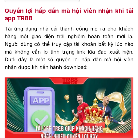
Quyền lợi hấp dẫn mà hội viên nhận khi tải
app TR88
Tải ứng dụng nhà cái thành công mở ra cho khách
hàng một giao diện trải nghiệm hoàn toàn mới lạ.
Người dùng có thể truy cập tài khoản bất kỳ lúc nào
mà không cần lo tình trạng link lừa đảo xuất hiện.
Dưới đây là một số quyền lợi hấp dẫn mà hội viên
nhận được khi tiến hành download: