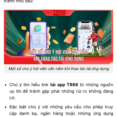
tránh như sau:
Một số chú ý hội viên cần nắm khi thao tác tải ứng dụng
Chú ý tìm hiểu link
tải app TR88
từ những nguồn
uy tín để tránh gặp phải những rủi ro không đáng
có.
Đặc biệt chú ý với những yêu cầu cho phép truy
cập danh bạ, ngân hàng hoặc những ứng dụng