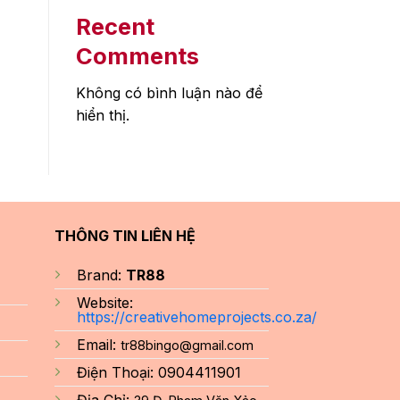
Recent
Comments
Không có bình luận nào để
hiển thị.
THÔNG TIN LIÊN HỆ
Brand:
TR88
Website:
https://creativehomeprojects.co.za/
Email:
tr88bingo@gmail.com
Điện Thoại: 0904411901