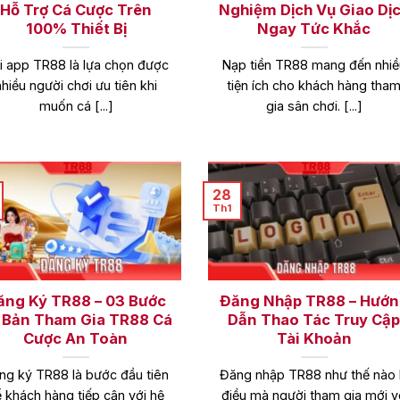
Hỗ Trợ Cá Cược Trên
Nghiệm Dịch Vụ Giao Dị
100% Thiết Bị
Ngay Tức Khắc
i app TR88 là lựa chọn được
Nạp tiền TR88 mang đến nhiề
nhiều người chơi ưu tiên khi
tiện ích cho khách hàng tha
muốn cá [...]
gia sân chơi. [...]
28
Th1
ăng Ký TR88 – 03 Bước
Đăng Nhập TR88 – Hướ
 Bản Tham Gia TR88 Cá
Dẫn Thao Tác Truy Cậ
Cược An Toàn
Tài Khoản
ng ký TR88 là bước đầu tiên
Đăng nhập TR88 như thế nào 
 khách hàng tiếp cận với hệ
điều mà người tham gia mới 