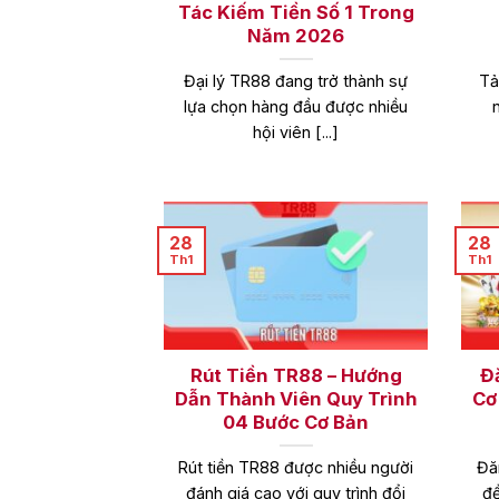
Tác Kiếm Tiền Số 1 Trong
Năm 2026
Đại lý TR88 đang trở thành sự
Tả
lựa chọn hàng đầu được nhiều
hội viên [...]
28
28
Th1
Th1
Rút Tiền TR88 – Hướng
Đ
Dẫn Thành Viên Quy Trình
Cơ
04 Bước Cơ Bản
Rút tiền TR88 được nhiều người
Đă
đánh giá cao với quy trình đổi
để