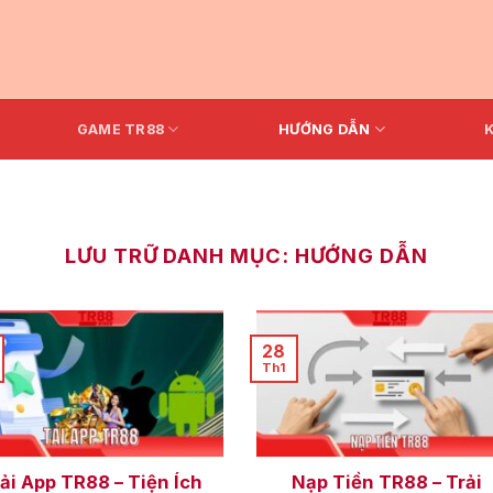
GAME TR88
HƯỚNG DẪN
LƯU TRỮ DANH MỤC:
HƯỚNG DẪN
28
Th1
ải App TR88 – Tiện Ích
Nạp Tiền TR88 – Trải