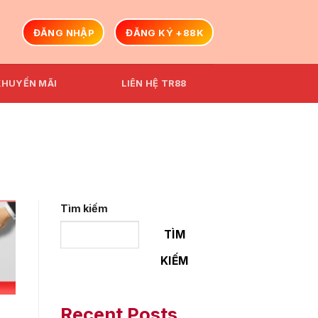
ĐĂNG NHẬP
ĐĂNG KÝ +88K
KHUYẾN MÃI
LIÊN HỆ TR88
Tìm kiếm
TÌM
KIẾM
Recent Posts