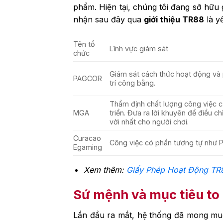
phẩm. Hiện tại, chúng tôi đang sở hữu
nhận sau đây qua
giới thiệu TR88
là y
Tên tổ
Lĩnh vực giám sát
chức
Giám sát cách thức hoạt động và p
PAGCOR
trí công bằng.
Thẩm định chất lượng công việc 
MGA
triển. Đưa ra lời khuyên để điều 
vời nhất cho người chơi.
Curacao
Công việc có phần tương tự như
Egaming
Xem thêm:
Giấy Phép Hoạt Động TR8
Sứ mệnh và mục tiêu to 
Lần đầu ra mắt, hệ thống đã mong muốn