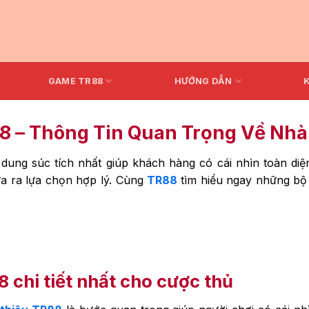
GAME TR88
HƯỚNG DẪN
8 – Thông Tin Quan Trọng Về Nhà
 dung súc tích nhất giúp khách hàng có cái nhìn toàn di
ưa ra lựa chọn hợp lý. Cùng
TR88
tìm hiểu ngay những bộ 
8 chi tiết nhất cho cược thủ