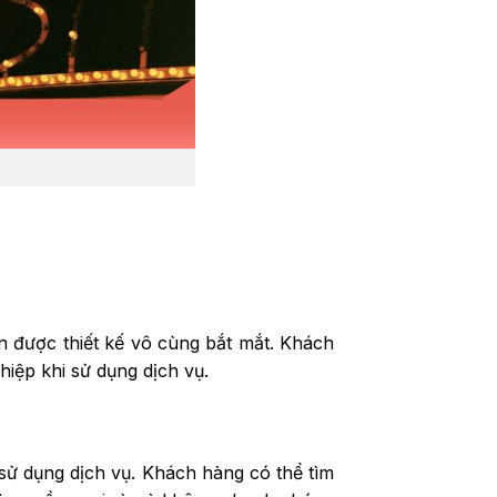
ện được thiết kế vô cùng bắt mắt. Khách
ệp khi sử dụng dịch vụ.
 sử dụng dịch vụ. Khách hàng có thể tìm