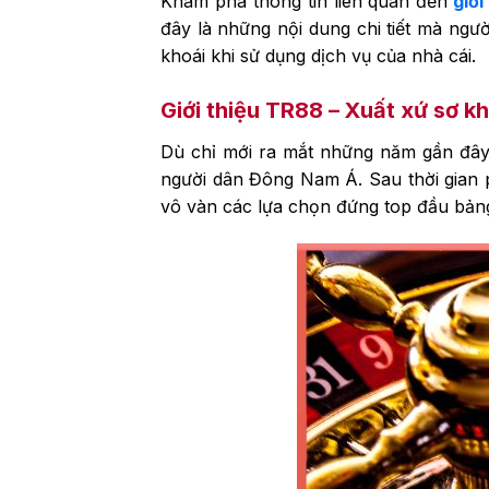
Khám phá thông tin liên quan đến
giới
đây là những nội dung chi tiết mà ngư
khoái khi sử dụng dịch vụ của nhà cái.
Giới thiệu TR88 – Xuất xứ sơ k
Dù chỉ mới ra mắt những năm gần đây, 
người dân Đông Nam Á. Sau thời gian 
vô vàn các lựa chọn đứng top đầu bản