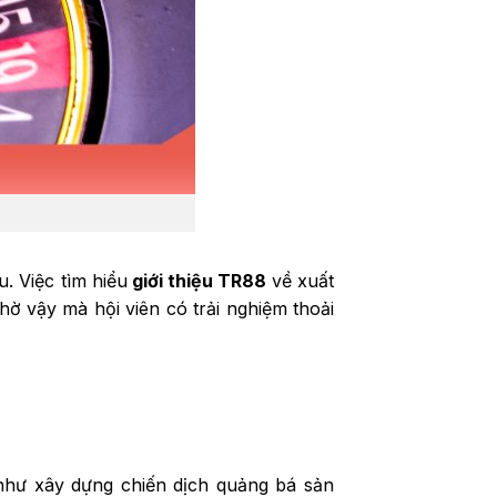
. Việc tìm hiểu
giới thiệu TR88
về xuất
hờ vậy mà hội viên có trải nghiệm thoải
 như xây dựng chiến dịch quảng bá sản