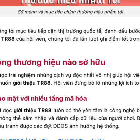
Sứ mệnh và mục tiêu chính thương hiệu nhắm tới
ng tới mục tiêu tiếp cận thị trường quốc tế, đánh dấu bướ
ệu TR88
của hội viên, chúng tôi đã lần lượt ghi điểm tốt t
ng thương hiệu nào sở hữu
i được trải nghiệm những dịch vụ độc nhất vô nhị giúp hội vi
 muốn
giới thiệu TR88
. Hội viên đừng bỏ lỡ những lợi ích to l
ảo mật với nhiều tầng mã hóa
hi đọc
giới thiệu TR88
luôn có thể yên tâm là công nghệ b
hông thể xâm nhập và đánh cắp dữ liệu của người chơi. 
iệu tránh được các đợt DDOS ảnh hưởng hệ thống.