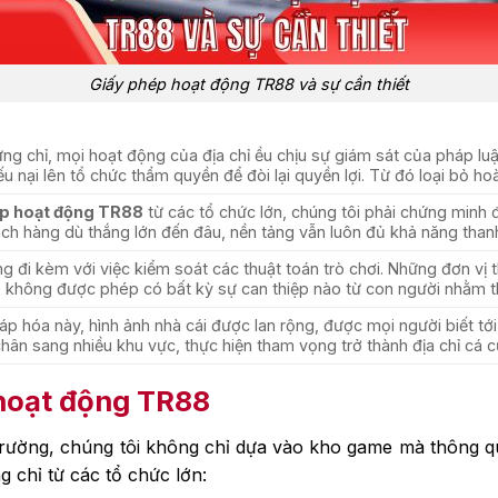
Giấy phép hoạt động TR88 và sự cần thiết
ng chỉ, mọi hoạt động của địa chỉ ều chịu sự giám sát của pháp luậ
u nại lên tổ chức thẩm quyền để đòi lại quyền lợi. Từ đó loại bỏ hoàn
p hoạt động TR88
từ các tổ chức lớn, chúng tôi phải chứng minh 
h hàng dù thắng lớn đến đâu, nền tảng vẫn luôn đủ khả năng thanh
g đi kèm với việc kiểm soát các thuật toán trò chơi. Những đơn vị 
 không được phép có bất kỳ sự can thiệp nào từ con người nhằm t
 hóa này, hình ảnh nhà cái được lan rộng, được mọi người biết tới,
chân sang nhiều khu vực, thực hiện tham vọng trở thành địa chỉ cá c
hoạt động TR88
 trường, chúng tôi không chỉ dựa vào kho game mà thông 
 chỉ từ các tổ chức lớn: