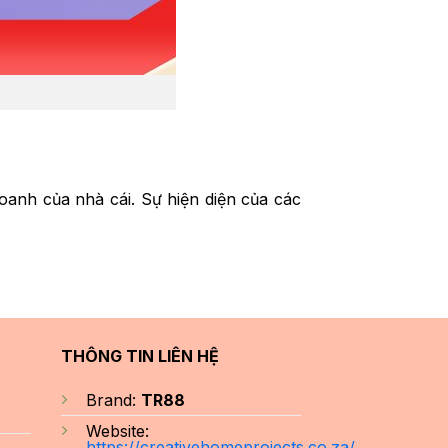
doanh của nhà cái. Sự hiện diện của các
THÔNG TIN LIÊN HỆ
Brand:
TR88
Website:
https://creativehomeprojects.co.za/