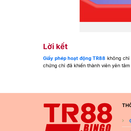
Lời kết
Giấy phép hoạt động TR88
không chỉ l
chứng chỉ đã khiến thành viên yên tâ
THÔ