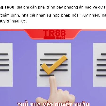
ng TR88
, địa chỉ cần phải trình bày phương án bảo vệ dữ l
thẩm định, nhà cái nhận sự hợp pháp hóa. Tuy nhiên, hà
uy trì hiệu lực.