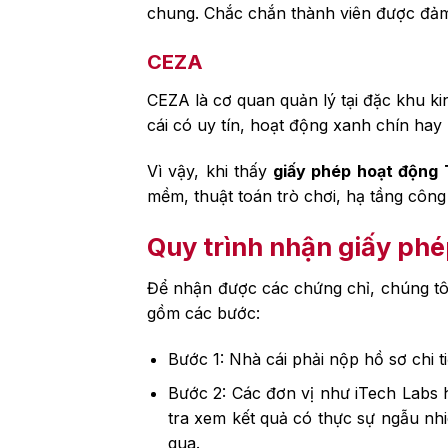
chung. Chắc chắn thành viên được đảm
CEZA
CEZA là cơ quan quản lý tại đặc khu ki
cái có uy tín, hoạt động xanh chín hay
Vì vậy, khi thấy
giấy phép hoạt động
mềm, thuật toán trò chơi, hạ tầng côn
Quy trình nhận giấy ph
Để nhận được các chứng chỉ, chúng tôi
gồm các bước:
Bước 1: Nhà cái phải nộp hồ sơ chi 
Bước 2: Các đơn vị như iTech Labs 
tra xem kết quả có thực sự ngẫu nh
qua.