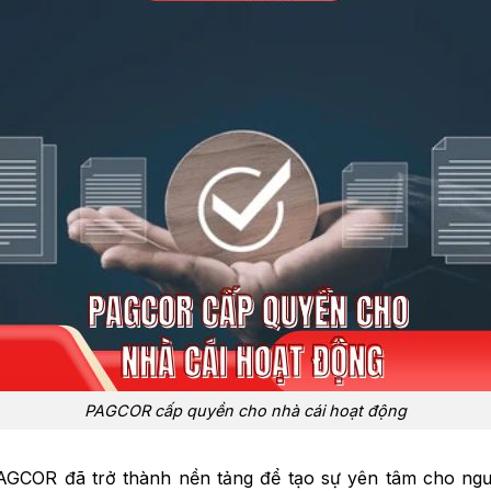
PAGCOR cấp quyền cho nhà cái hoạt động
GCOR đã trở thành nền tảng để tạo sự yên tâm cho ngườ